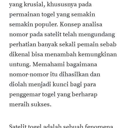
yang krusial, khususnya pada
permainan togel yang semakin
semakin populer. Konsep analisa
nomor pada satelit telah mengundang
perhatian banyak sekali pemain sebab
dikenal bisa menambah kemungkinan
untung. Memahami bagaimana
nomor-nomor itu dihasilkan dan
diolah menjadi kunci bagi para
penggemar togel yang berharap
meraih sukses.
Satelit togel adalah sebuah fenomena