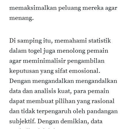
memaksimalkan peluang mereka agar
menang.
Di samping itu, memahami statistik
dalam togel juga menolong pemain
agar meminimalisir pengambilan
keputusan yang sifat emosional.
Dengan mengandalkan mengandalkan
data dan analisis kuat, para pemain
dapat membuat pilihan yang rasional
dan tidak terpengaruh oleh pandangan
subjektif. Dengan demikian, data