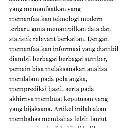
yang memanfaatkan yang
memanfaatkan teknologi modern
terbaru guna menampilkan data dan
statistik relevant berkaitan. Dengan
memanfaatkan informasi yang diambil
diambil berbagai berbagai sumber,
pemain bisa melaksanakan analisa
mendalam pada pola angka,
memprediksi hasil, serta pada
akhirnya membuat keputusan yang
yang bijaksana. Artikel inilah akan
membahas membahas lebih lanjut