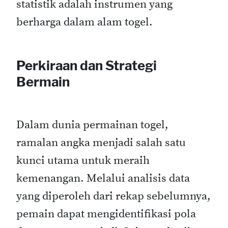
statistik adalah instrumen yang
berharga dalam alam togel.
Perkiraan dan Strategi
Bermain
Dalam dunia permainan togel,
ramalan angka menjadi salah satu
kunci utama untuk meraih
kemenangan. Melalui analisis data
yang diperoleh dari rekap sebelumnya,
pemain dapat mengidentifikasi pola