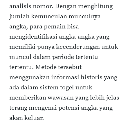
analisis nomor. Dengan menghitung
jumlah kemunculan munculnya
angka, para pemain bisa
mengidentifikasi angka-angka yang
memiliki punya kecenderungan untuk
muncul dalam periode tertentu
tertentu. Metode tersebut
menggunakan informasi historis yang
ada dalam sistem togel untuk
memberikan wawasan yang lebih jelas
terang mengenai potensi angka yang
akan keluar.