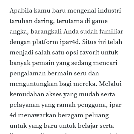
Apabila kamu baru mengenal industri
taruhan daring, terutama di game
angka, barangkali Anda sudah familiar
dengan platform ipar4d. Situs ini telah
menjadi salah satu opsi favorit untuk
banyak pemain yang sedang mencari
pengalaman bermain seru dan
menguntungkan bagi mereka. Melalui
kemudahan akses yang mudah serta
pelayanan yang ramah pengguna, ipar
4d menawarkan beragam peluang
untuk yang baru untuk belajar serta