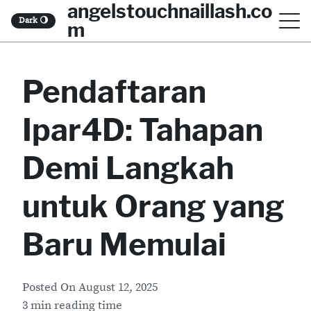
angelstouchnaillash.co
S
Dark
🌖
m
k
i
Pendaftaran
p
t
Ipar4D: Tahapan
o
c
Demi Langkah
o
untuk Orang yang
n
t
Baru Memulai
e
n
Posted On
August 12, 2025
t
3 min reading time