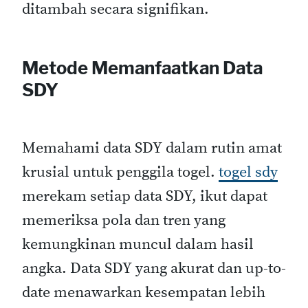
ditambah secara signifikan.
Metode Memanfaatkan Data
SDY
Memahami data SDY dalam rutin amat
krusial untuk penggila togel.
togel sdy
merekam setiap data SDY, ikut dapat
memeriksa pola dan tren yang
kemungkinan muncul dalam hasil
angka. Data SDY yang akurat dan up-to-
date menawarkan kesempatan lebih