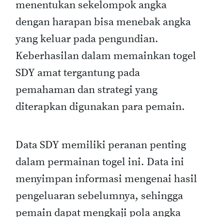
menentukan sekelompok angka
dengan harapan bisa menebak angka
yang keluar pada pengundian.
Keberhasilan dalam memainkan togel
SDY amat tergantung pada
pemahaman dan strategi yang
diterapkan digunakan para pemain.
Data SDY memiliki peranan penting
dalam permainan togel ini. Data ini
menyimpan informasi mengenai hasil
pengeluaran sebelumnya, sehingga
pemain dapat mengkaji pola angka